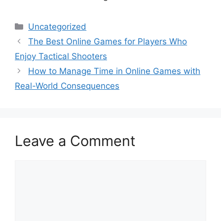
Categories
Uncategorized
The Best Online Games for Players Who
Enjoy Tactical Shooters
How to Manage Time in Online Games with
Real-World Consequences
Leave a Comment
Comment