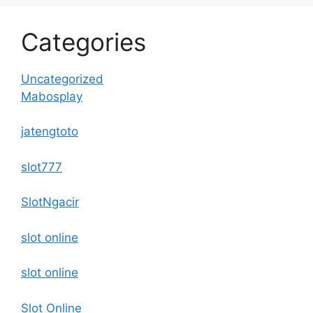
Categories
Uncategorized
Mabosplay
jatengtoto
slot777
SlotNgacir
slot online
slot online
Slot Online