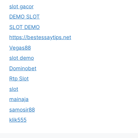
slot gacor
DEMO SLOT
SLOT DEMO
https://bestessaytips.net
Vegas88
slot demo
Dominobet
Rtp Slot
slot
mainaja
samosir88
klik555