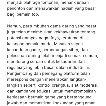
menjadi olahraga tontonan, menarik jutaan
penonton dan menawarkan hadiah yang besar
bagi pemain top.
Namun, pertumbuhan game daring yang pesat
juga telah menimbulkan kekhawatiran tentang
potensi dampak negatifnya, terutama di
kalangan pemain muda. Masalah seperti
kecanduan game, perundungan siber, dan
pelecehan daring telah menjadi semakin umum,
mendorong seruan untuk kesadaran dan
regulasi yang lebih besar dalam industri ini.
Pengembang dan pemegang platform telah
merespons dengan menerapkan langkah-
langkah seperti kontrol orangtua, alat moderasi,
dan kampanye edukasi untuk mempromosikan
kebiasaan bermain game yang bertanggung
jawab dan memastikan lingkungan yang aman