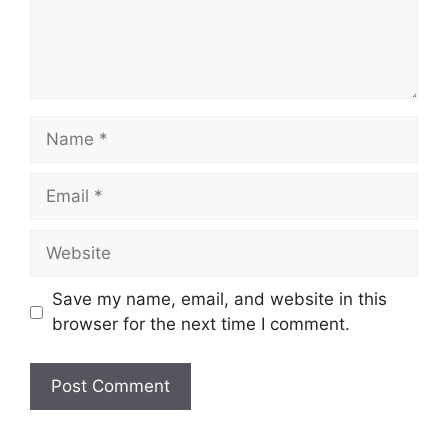
Name
Email
Website
Save my name, email, and website in this
browser for the next time I comment.