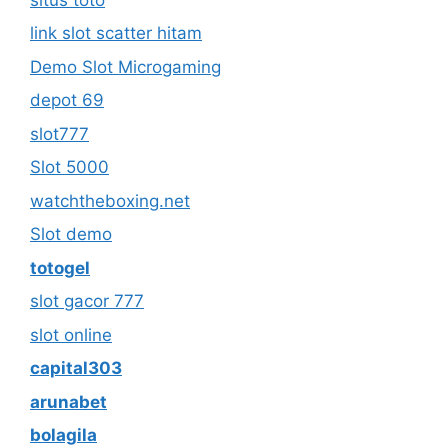
link slot scatter hitam
Demo Slot Microgaming
depot 69
slot777
Slot 5000
watchtheboxing.net
Slot demo
totogel
slot gacor 777
slot online
capital303
arunabet
bolagila