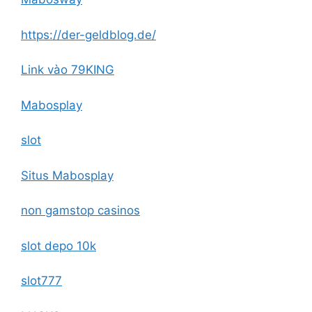
https://der-geldblog.de/
Link vào 79KING
Mabosplay
slot
Situs Mabosplay
non gamstop casinos
slot depo 10k
slot777