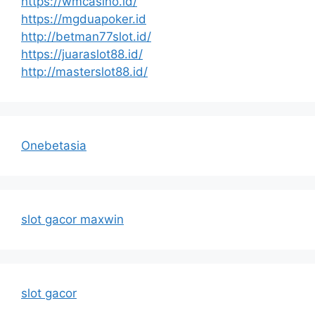
https://wmcasino.id/
https://mgduapoker.id
http://betman77slot.id/
https://juaraslot88.id/
http://masterslot88.id/
Onebetasia
slot gacor maxwin
slot gacor