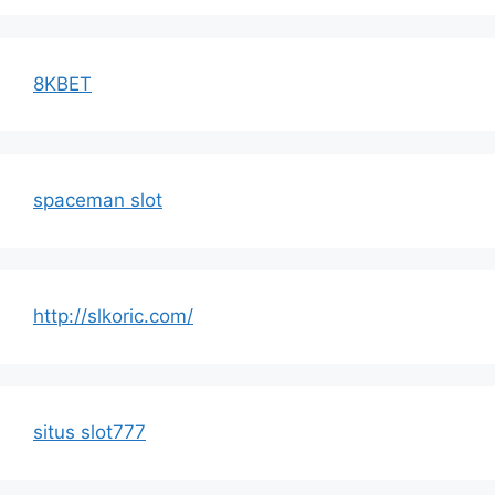
8KBET
spaceman slot
http://slkoric.com/
situs slot777