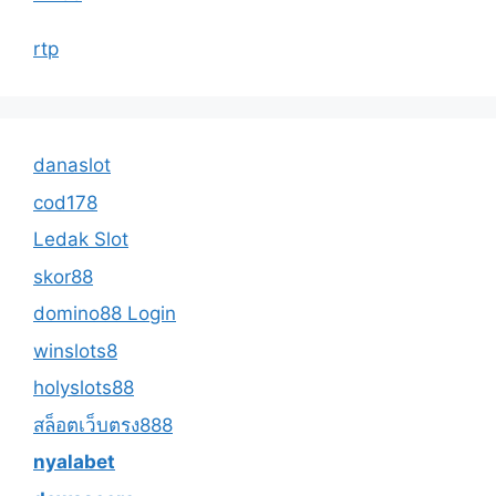
rtp
danaslot
cod178
Ledak Slot
skor88
domino88 Login
winslots8
holyslots88
สล็อตเว็บตรง888
nyalabet