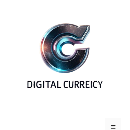
Skip
to
content
Menu