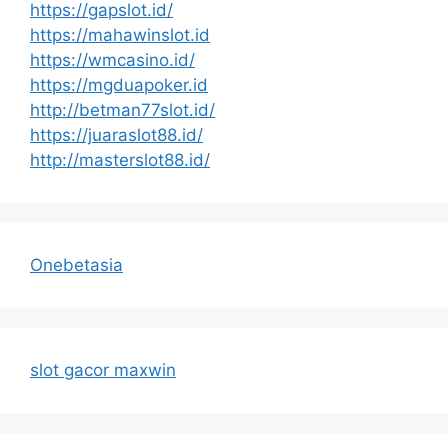
https://gapslot.id/
https://mahawinslot.id
https://wmcasino.id/
https://mgduapoker.id
http://betman77slot.id/
https://juaraslot88.id/
http://masterslot88.id/
Onebetasia
slot gacor maxwin