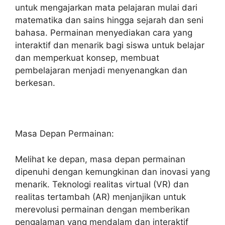
untuk mengajarkan mata pelajaran mulai dari
matematika dan sains hingga sejarah dan seni
bahasa. Permainan menyediakan cara yang
interaktif dan menarik bagi siswa untuk belajar
dan memperkuat konsep, membuat
pembelajaran menjadi menyenangkan dan
berkesan.
Masa Depan Permainan:
Melihat ke depan, masa depan permainan
dipenuhi dengan kemungkinan dan inovasi yang
menarik. Teknologi realitas virtual (VR) dan
realitas tertambah (AR) menjanjikan untuk
merevolusi permainan dengan memberikan
pengalaman yang mendalam dan interaktif