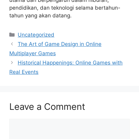
pendidikan, dan teknologi selama bertahun-
tahun yang akan datang.
Categories
Uncategorized
The Art of Game Design in Online
Multiplayer Games
Historical Happenings: Online Games with
Real Events
Leave a Comment
Comment