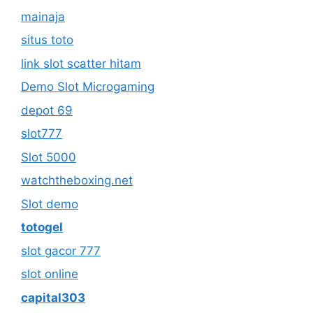
mainaja
situs toto
link slot scatter hitam
Demo Slot Microgaming
depot 69
slot777
Slot 5000
watchtheboxing.net
Slot demo
totogel
slot gacor 777
slot online
capital303